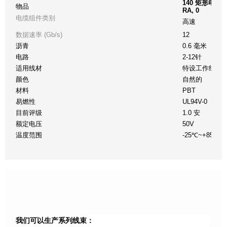
140 矩形电缆组件夹
物品
RA, 0
电缆组件类别
高速
数据速率 (Gb/s)
12
沥青
0.6 毫米
电路
2-12针
适用线材
特设工作组 30
颜色
自然的
材料
PBT
易燃性
UL94V-0
目前评级
1.0 安
额定电压
50V
温度范围
-25℃~+85℃
我们可以生产系列线束：