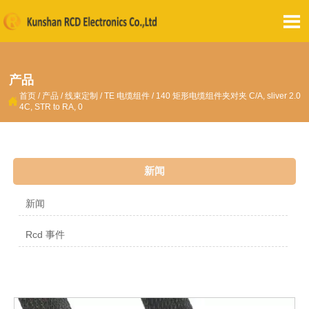

产品
首页
/
产品
/
线束定制
/
TE 电缆组件
/
140 矩形电缆组件夹对夹 C/A, sliver 2.0

4C, STR to RA, 0
新闻
新闻
Rcd 事件