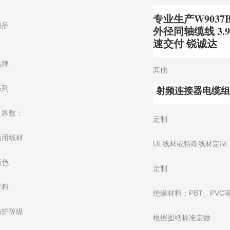
专业生产W9037BD
物品
外径同轴缆线 3.9
速交付 锐诚达
品牌
其他
射频连接器电缆组
系列
引脚数：
定制
适用线材
UL线材或特殊线材定制
颜色
定制
材料
绝缘材料：PBT、PVC
防护等级
根据图纸标准定做