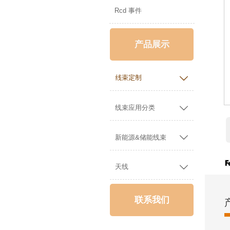
Rcd 事件
产品展示

线束定制

线束应用分类

新能源&储能线束

天线
联系我们