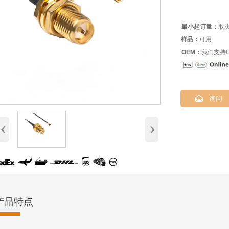
最小起订量：
取
样品：
可用
OEM：
我们支持O

询问
‹
›
产品特点