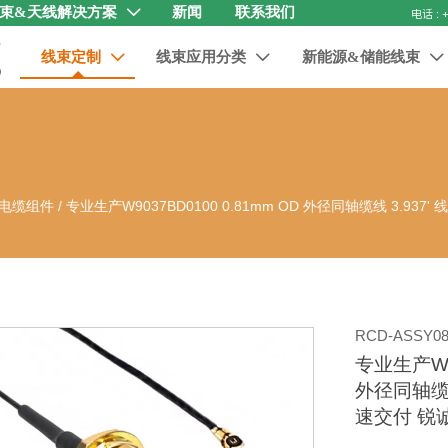
束&天线解决方案
新闻
联系我们

线束定制
线束应用分类
新能源&储能线束



电缆组件
/
专业生产W9037BD0100 0.81mm OD 外径同轴缆线 3.93
RCD-ASSY08
专业生产W90
外径同轴缆线
速交付 锐