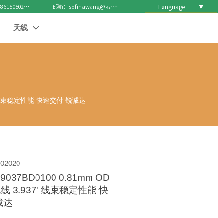
Language

电话 : +8615050271688
邮箱：sofinawang@ksrcd.com
天线

7' 线束稳定性能 快速交付 锐诚达
02020
37BD0100 0.81mm OD
 3.937' 线束稳定性能 快
诚达