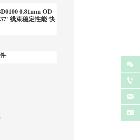
0100 0.81mm OD
37' 线束稳定性能 快
件




等