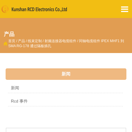

产品
首页
/
产品
/
线束定制
/
射频连接器电缆组件
/
同轴电缆组件 IPEX MHF1 到

SMA RG-178 通过隔板插孔
新闻
新闻
Rcd 事件