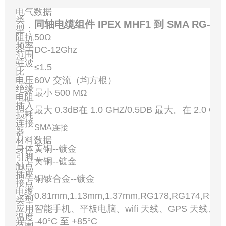
电气数据
类
同轴电缆组件 IPEX MHF1 到 SMA RG-
型：
阻抗
50Ω
频率
DC-12Ghz
范围
驻波
≤1.5
比
电压
60V 交流（均方根）
绝缘
最小 500 MΩ
电阻
插入
最大 0.3dB在 1.0 GHZ/0.5DB 最大。在 2.0 GH
损耗
连接
SMA连接
器
材料数据
身体
黄铜--镀金
引脚
黄铜--镀金
触点
插座
铜铍合金--镀金
接点
电缆
0.81mm,1.13mm,1.37mm,RG178,RG174,RG3
类型
应用
智能手机、平板电脑、wifi 天线、GPS 天线、
温度
-40°C 至 +85°C