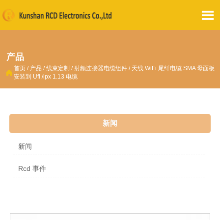

产品
首页
/
产品
/
线束定制
/
射频连接器电缆组件
/
天线 WiFi 尾纤电缆 SMA 母面板

安装到 Ufl./ipx 1.13 电缆
新闻
新闻
Rcd 事件