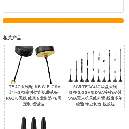
发送
相关产品
LTE 4G天线5g NB WIFI GSM
5G/LTE/3G/4G吸盘天线
北斗GPS室外防盗机蘑菇头
GPRS/GSM/CDMA接收/发射
RG178无线 线束专业制造 按需
SMA无人机天线外置 线束多年
定制 锐诚达
经验 专业制造 锐诚达