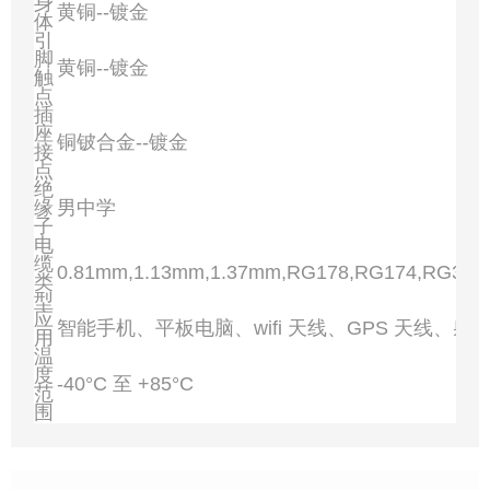
身
黄铜--镀金
体
引
脚
黄铜--镀金
触
点
插
座
铜铍合金--镀金
接
点
绝
缘
男中学
子
电
缆
0.81mm,1.13mm,1.37mm,RG178,RG174,RG316
类
型
应
智能手机、平板电脑、wifi 天线、GPS 天线、射
用
温
度
-40°C 至 +85°C
范
围