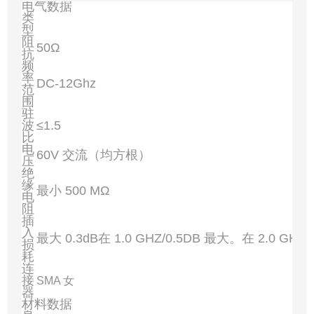
电气数据
类
型
阻
50Ω
抗
频
率
DC-12Ghz
范
围
驻
波
≤1.5
比
电
60V 交流（均方根）
压
绝
缘
最小 500 MΩ
电
阻
插
入
最大 0.3dB在 1.0 GHZ/0.5DB 最大。在 2.0 GHZ
损
耗
连
接
SMA 女
器
材料数据