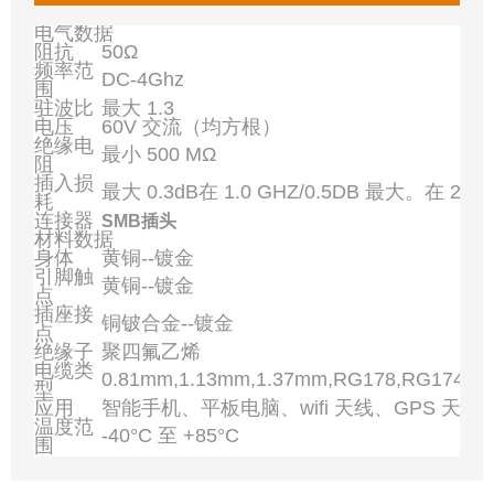
电气数据
阻抗
50Ω
频率范
DC-4Ghz
围
驻波比
最大 1.3
电压
60V 交流（均方根）
绝缘电
最小 500 MΩ
阻
插入损
最大 0.3dB在 1.0 GHZ/0.5DB 最大。在 2.0 
耗
连接器
SMB插头
材料数据
身体
黄铜--镀金
引脚触
黄铜--镀金
点
插座接
铜铍合金--镀金
点
绝缘子
聚四氟乙烯
电缆类
0.81mm,1.13mm,1.37mm,RG178,RG174,R
型
应用
智能手机、平板电脑、wifi 天线、GPS 天
温度范
-40°C 至 +85°C
围