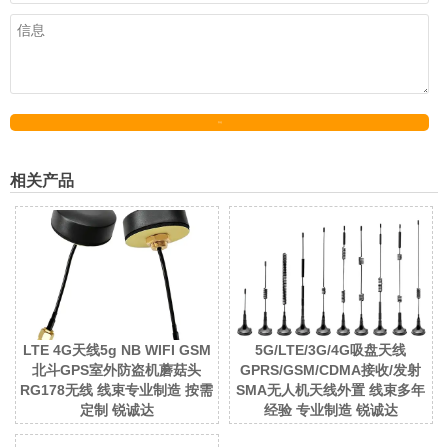
发送
相关产品
LTE 4G天线5g NB WIFI GSM
5G/LTE/3G/4G吸盘天线
北斗GPS室外防盗机蘑菇头
GPRS/GSM/CDMA接收/发射
RG178无线 线束专业制造 按需
SMA无人机天线外置 线束多年
定制 锐诚达
经验 专业制造 锐诚达