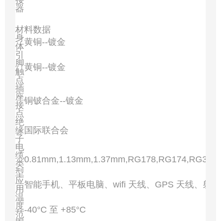
器
材料数据
身
黄铜--镀金
体
引
脚
黄铜--镀金
触
点
插
座
铜铍合金--镀金
接
点
绝
缘
国际联合会
子
电
缆
0.81mm,1.13mm,1.37mm,RG178,RG174,RG316
类
型
应
智能手机、平板电脑、wifi 天线、GPS 天线、射
用
温
度
-40°C 至 +85°C
范