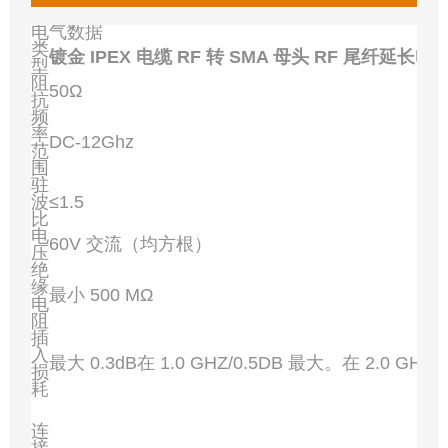
电气数据
类
镀金 IPEX 电缆 RF 转 SMA 母头 RF 尾纤延长电
型
阻
50Ω
抗
频
率
DC-12Ghz
范
围
驻
波
≤1.5
比
电
60V 交流（均方根）
压
绝
缘
最小 500 MΩ
电
阻
插
入
最大 0.3dB在 1.0 GHZ/0.5DB 最大。在 2.0 GHZ
损
耗
连
接