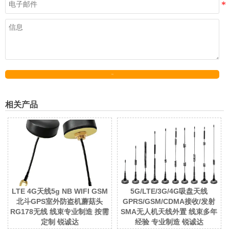
发送
相关产品
LTE 4G天线5g NB WIFI GSM
5G/LTE/3G/4G吸盘天线
北斗GPS室外防盗机蘑菇头
GPRS/GSM/CDMA接收/发射
RG178无线 线束专业制造 按需
SMA无人机天线外置 线束多年
定制 锐诚达
经验 专业制造 锐诚达