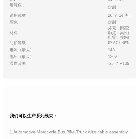
引脚数：
定制
适用线材
28 至 14 美国线
颜色
定制
外壳：耐高温白
材料
触点：高性能铜
电镀：接触区 - 金
防护等级
IP 67 / NEMA 6
电流（最大）
14A
电压（最大）
130V
温度范围
-25 至 +105°C
我们可以生产系列线束：
1.Automotive,Motocycle,Bus,Bike,Truck wire cable assembly