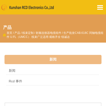

产品
首页
/
产品
/
线束定制
/
射频连接器电缆组件
/
生产批发CAB.618C 同轴电缆组

件 U.FL（UMCC） 线束广泛适用 规格齐全 锐诚达
新闻
新闻
Rcd 事件