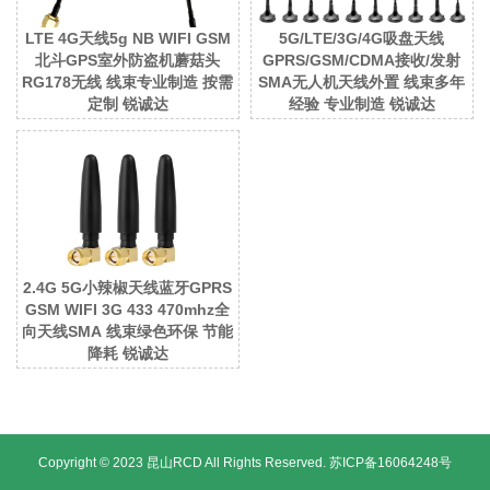
LTE 4G天线5g NB WIFI GSM
5G/LTE/3G/4G吸盘天线
北斗GPS室外防盗机蘑菇头
GPRS/GSM/CDMA接收/发射
RG178无线 线束专业制造 按需
SMA无人机天线外置 线束多年
定制 锐诚达
经验 专业制造 锐诚达
2.4G 5G小辣椒天线蓝牙GPRS
GSM WIFI 3G 433 470mhz全
向天线SMA 线束绿色环保 节能
降耗 锐诚达
Copyright © 2023 昆山RCD All Rights Reserved.
苏ICP备16064248号