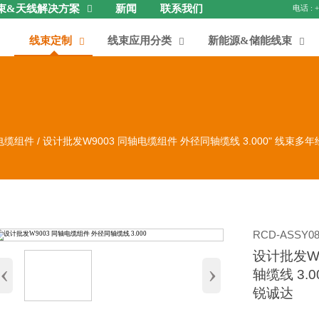
束&天线解决方案
新闻
联系我们

线束定制
线束应用分类
新能源&储能线束



电缆组件
/
设计批发W9003 同轴电缆组件 外径同轴缆线 3.000" 线束多
RCD-ASSY08
设计批发W
‹
›
轴缆线 3.
锐诚达