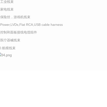
4.工业线束
5.家电线束
6.保险丝，游戏机线束
.Power,LVDs,Flat RCA,USB cable harness
8.控制和面板接线电缆组件
9.医疗器械线束
10.航模线束