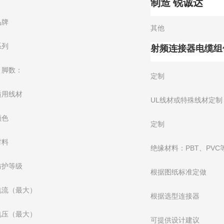
制造 锐诚达
品牌
其他
射频连接器电缆组
系列
引脚数：
定制
适用线材
UL线材或特殊线材定制
颜色
定制
材料
绝缘材料：PBT、PVC
防护等级
根据图纸标准定做
电流（最大）
根据选型连接器
电压（最大）
可提供设计建议