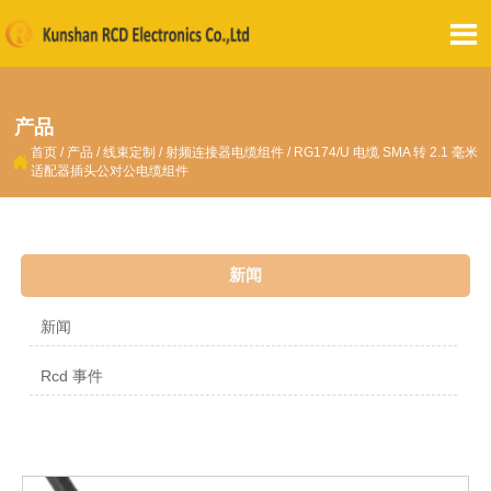

产品
首页
/
产品
/
线束定制
/
射频连接器电缆组件
/
RG174/U 电缆 SMA 转 2.1 毫米

适配器插头公对公电缆组件
新闻
新闻
Rcd 事件