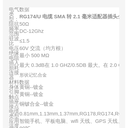
电气数据
类
RG174/U 电缆 SMA 转 2.1 毫米适配器插头
型：
阻抗
50Ω
频率
DC-12Ghz
范围
驻波
≤1.5
比
电压
60V 交流（均方根）
绝缘
最小 500 MΩ
电阻
插入
最大 0.3dB在 1.0 GHZ/0.5DB 最大。在 2.0 GH
损耗
连接
形状记忆合金
器
材料数据
身体
黄铜--镀金
引脚
黄铜--镀金
触点
插座
铜铍合金--镀金
接点
电缆
0.81mm,1.13mm,1.37mm,RG178,RG174,RG3
类型
应用
智能手机、平板电脑、wifi 天线、GPS 天线、
温度