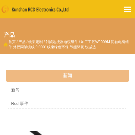

产品
首页
/
产品
/
线束定制
/
射频连接器电缆组件
/
加工工艺W9009M 同轴电缆组

件 外径同轴缆线 9.000" 线束绿色环保 节能降耗 锐诚达
新闻
新闻
Rcd 事件