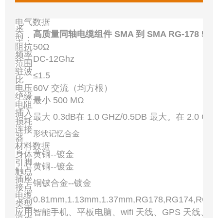
电气数据
类
高质量同轴电缆组件 SMA 到 SMA RG-178 50 欧姆
型：
阻抗
50Ω
频率
DC-12Ghz
范围
驻波
≤1.5
比
电压
60V 交流（均方根）
绝缘
最小 500 MΩ
电阻
插入
最大 0.3dB在 1.0 GHZ/0.5DB 最大。在 2.0 GH
损耗
连接
形状记忆合金
器
材料数据
身体
黄铜--镀金
引脚
黄铜--镀金
触点
插座
铜铍合金--镀金
接点
电缆
0.81mm,1.13mm,1.37mm,RG178,RG174,RG3
类型
应用
智能手机、平板电脑、wifi 天线、GPS 天线、