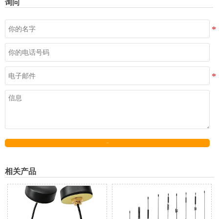
询问
发送
相关产品