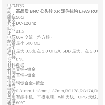
电气数据
类
高品质 BNC 公头转 XR 迷你挂钩 LFAS RG58
型：
阻抗
50Ω
频率
DC-12Ghz
范围
驻波
≤1.5
比
电压
60V 交流（均方根）
绝缘
最小 500 MΩ
电阻
插入
最大 0.3dB在 1.0 GHZ/0.5DB 最大。在 2.0 GH
损耗
连接
BNC
器
材料数据
身体
黄铜--镀金
引脚
黄铜--镀金
触点
插座
铜铍合金--镀金
接点
电缆
0.81mm,1.13mm,1.37mm,RG178,RG174,RG3
类型
应用
智能手机、平板电脑、wifi 天线、GPS 天线、
温度
80℃