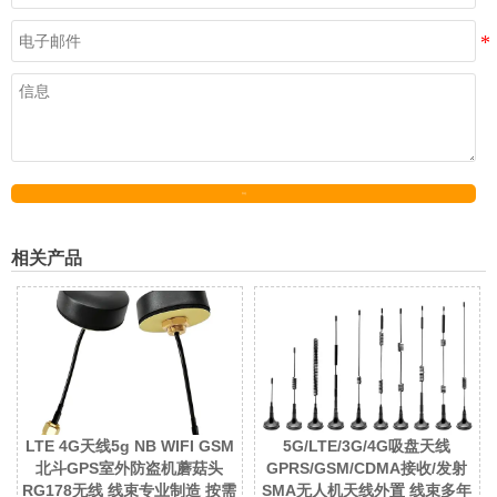
发送
相关产品
LTE 4G天线5g NB WIFI GSM
5G/LTE/3G/4G吸盘天线
北斗GPS室外防盗机蘑菇头
GPRS/GSM/CDMA接收/发射
RG178无线 线束专业制造 按需
SMA无人机天线外置 线束多年