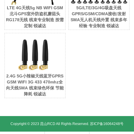
LTE 4G天线5g NB WIFI GSM
5G/LTE/3G/4G吸盘天线
北斗GPS室外防盗机蘑菇头
GPRS/GSM/CDMA接收/发射
RG178无线 线束专业制造 按需
SMA无人机天线外置 线束多年
定制 锐诚达
经验 专业制造 锐诚达
2.4G 5G小辣椒天线蓝牙GPRS
GSM WIFI 3G 433 470mhz全
向天线SMA 线束绿色环保 节能
降耗 锐诚达
Copyright © 2023 昆山RCD All Rights Reserved.
苏ICP备16064248号