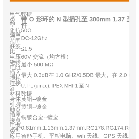
电气数据
带 O 形环的 N 型插孔至 300mm 1.37 至 
类
件
型：
阻抗
50Ω
频率
DC-12Ghz
范围
驻波
≤1.5
比
电压
60V 交流（均方根）
绝缘
最小 500 MΩ
电阻
插入
最大 0.3dB在 1.0 GHZ/0.5DB 最大。在 2.0 GH
损耗
连接
U. FL (umcc), IPEX MHF1 至 N
器
材料数据
身体
黄铜--镀金
引脚
黄铜--镀金
触点
插座
铜铍合金--镀金
接点
电缆
0.81mm,1.13mm,1.37mm,RG178,RG174,RG3
类型
应用
智能手机、平板电脑、wifi 天线、GPS 天线、