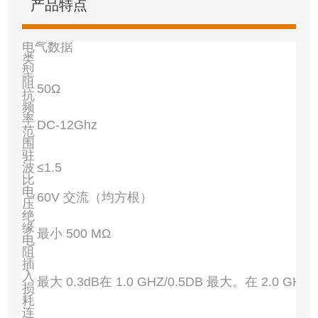
产品特点
电气数据
类
型
阻
50Ω
抗
频
率
DC-12Ghz
范
围
驻
波
≤1.5
比
电
60V 交流（均方根）
压
绝
缘
最小 500 MΩ
电
阻
插
入
最大 0.3dB在 1.0 GHZ/0.5DB 最大。在 2.0 GHZ
损
耗
连