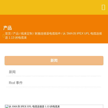

产品
首页
/
产品
/
线束定制
/
射频连接器电缆组件
/
从 SMA 到 IPEX UFL 电缆连接

器 1.13 的电缆束
新闻
新闻
Rcd 事件