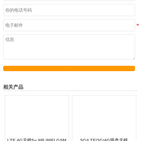
发送
相关产品
LTE 4G天线5g NB WIFI GSM
5G/LTE/3G/4G吸盘天线