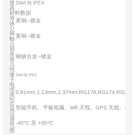
接
SMA 转 IPEX
器
材料数据
身
黄铜--镀金
体
引
脚
黄铜--镀金
触
点
插
座
铜铍合金--镀金
接
点
绝
缘
SMA 转 IPEX
子
电
缆
0.81mm,1.13mm,1.37mm,RG178,RG174,RG316
类
型
应
智能手机、平板电脑、wifi 天线、GPS 天线、射
用
温
度
-40°C 至 +85°C
范
围