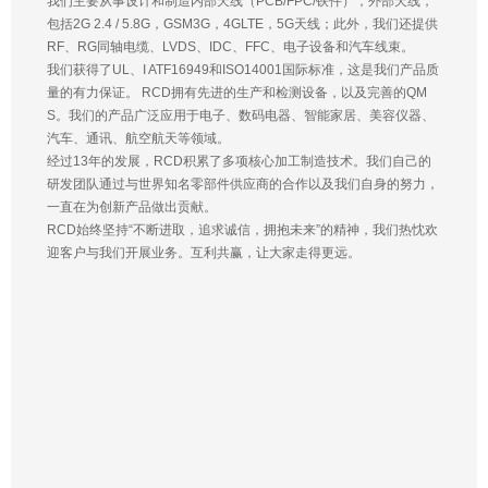
我们主要从事设计和制造内部天线（PCB/FPC/铁件），外部天线，
包括2G 2.4 / 5.8G，GSM3G，4GLTE，5G天线；此外，我们还提供
RF、RG同轴电缆、LVDS、IDC、FFC、电子设备和汽车线束。
我们获得了UL、I ATF16949和ISO14001国际标准，这是我们产品质
量的有力保证。 RCD拥有先进的生产和检测设备，以及完善的QM
S。我们的产品广泛应用于电子、数码电器、智能家居、美容仪器、
汽车、通讯、航空航天等领域。
经过13年的发展，RCD积累了多项核心加工制造技术。我们自己的
研发团队通过与世界知名零部件供应商的合作以及我们自身的努力，
一直在为创新产品做出贡献。
RCD始终坚持“不断进取，追求诚信，拥抱未来”的精神，我们热忱欢
迎客户与我们开展业务。互利共赢，让大家走得更远。