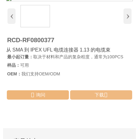
‹
›
RCD-RF0800377
从 SMA 到 IPEX UFL 电缆连接器 1.13 的电缆束
最小起订量：
取决于材料和产品的复杂程度，通常为100PCS
样品：
可用
OEM：
我们支持OEM/ODM


询问
下载