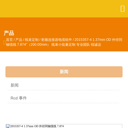

产品
首页
/
产品
/
线束定制
/
射频连接器电缆组件
/
2015357-4 1.37mm OD 外径同

轴缆线 7.874"（200.00mm） 线束小批量定制 专业团队 锐诚达
新闻
新闻
Rcd 事件