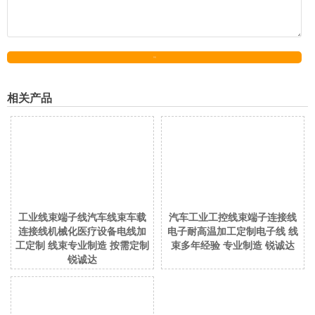
发送
相关产品
工业线束端子线汽车线束车载
汽车工业工控线束端子连接线
连接线机械化医疗设备电线加
电子耐高温加工定制电子线 线
工定制 线束专业制造 按需定制
束多年经验 专业制造 锐诚达
锐诚达