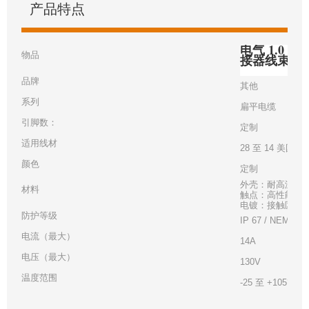
产品特点
电气 1.0 毫
物品
接器线束
品牌
其他
系列
扁平电缆
引脚数：
定制
适用线材
28 至 14 美国线
颜色
定制
外壳：耐高温白
材料
触点：高性能铜
电镀：接触区 - 金
防护等级
IP 67 / NEMA 6
电流（最大）
14A
电压（最大）
130V
温度范围
-25 至 +105°C