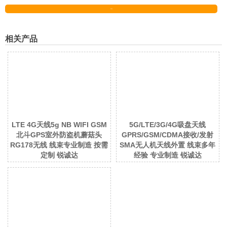
发送
相关产品
LTE 4G天线5g NB WIFI GSM
5G/LTE/3G/4G吸盘天线
北斗GPS室外防盗机蘑菇头
GPRS/GSM/CDMA接收/发射
RG178无线 线束专业制造 按需
SMA无人机天线外置 线束多年
定制 锐诚达
经验 专业制造 锐诚达