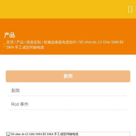

产品
首页
/
产品
/
线束定制
/
射频连接器电缆组件
/
50 ohm dc-12 GHz SMA 到

SMA 手工成型同轴电缆
新闻
新闻
Rcd 事件