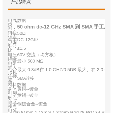
产品特点
电气数据
类
50 ohm dc-12 GHz SMA 到 SMA 手
型：
阻抗
50Ω
频率
DC-12Ghz
范围
驻波
≤1.5
比
电压
60V 交流（均方根）
绝缘
最小 500 MΩ
电阻
插入
最大 0.3dB在 1.0 GHZ/0.5DB 最大。在 2.0 GH
损耗
连接
SMA连接
器
材料数据
身体
黄铜--镀金
引脚
黄铜--镀金
触点
插座
铜铍合金--镀金
接点
电缆
0.81mm,1.13mm,1.37mm,RG178,RG174,RG3