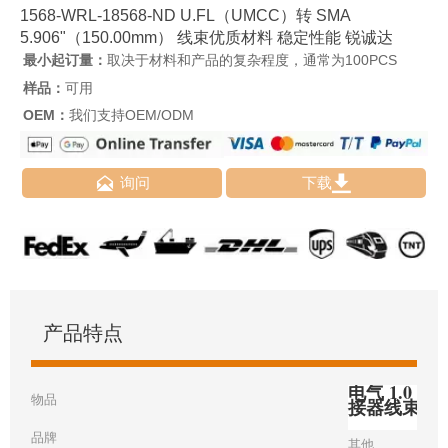
1568-WRL-18568-ND U.FL（UMCC）转 SMA
5.906"（150.00mm） 线束优质材料 稳定性能 锐诚达
最小起订量：
取决于材料和产品的复杂程度，通常为100PCS
样品：
可用
OEM：
我们支持OEM/ODM


询问
下载
产品特点
电气 1.0 毫
物品
接器线束
品牌
其他