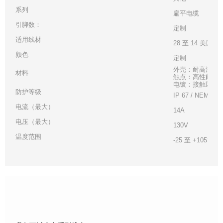
系列
扁平电缆
引脚数：
定制
适用线材
28 至 14 美国线
颜色
定制
外壳：耐高温白
材料
触点：高性能铜
电镀：接触区 - 金
防护等级
IP 67 / NEMA 6
电流（最大）
14A
电压（最大）
130V
温度范围
-25 至 +105°C