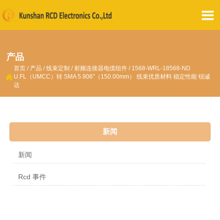

产品
首页
/
产品
/
线束定制
/
射频连接器电缆组件
/
1568-WRL-18568-ND

U.FL（UMCC）转 SMA 5.906"（150.00mm） 线束优质材料 稳定性能 锐诚
达
新闻
新闻
Rcd 事件