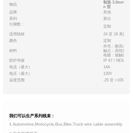
制造 3.0mm 18
物品
n 型
品牌
其他
系列
莫仕
引脚数：
定制
适用线材
24 至 18 美国线
颜色
定制
外壳：耐高温白
材料
触点：高性能铜
电镀：接触区 - 金
防护等级
IP 67 / NEMA 6
电流（最大）
14A
电压（最大）
130V
温度范围
-25 至 +105°C
我们可以生产系列线束：
1.Automotive,Motocycle,Bus,Bike,Truck wire cable assembly