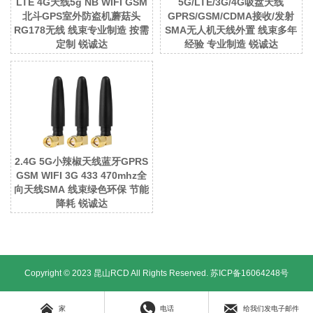
LTE 4G天线5g NB WIFI GSM
5G/LTE/3G/4G吸盘天线
北斗GPS室外防盗机蘑菇头
GPRS/GSM/CDMA接收/发射
RG178无线 线束专业制造 按需
SMA无人机天线外置 线束多年
定制 锐诚达
经验 专业制造 锐诚达
2.4G 5G小辣椒天线蓝牙GPRS
GSM WIFI 3G 433 470mhz全
向天线SMA 线束绿色环保 节能
降耗 锐诚达
Copyright © 2023 昆山RCD All Rights Reserved.
苏ICP备16064248号



家
电话
给我们发电子邮件