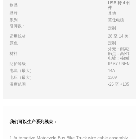
USB 转 4 针 
物品
件
品牌
其他
系列
莫仕
电缆
引脚数：
定制
适用线材
28 至 14 美国线
颜色
定制
外壳：耐高温白
材料
触点：高性能铜
电镀：接触区 - 金
防护等级
IP 67 / NEMA 6
电流（最大）
14A
电压（最大）
130V
温度范围
-25 至 +105°C
我们可以生产系列线束：
1.Automotive,Motocycle,Bus,Bike,Truck wire cable assembly