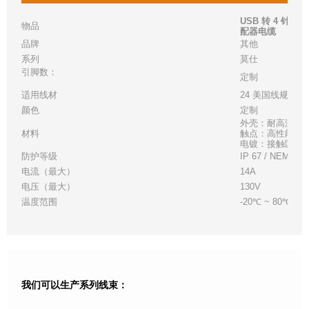
USB 转 4 针 
物品
配器电缆
品牌
其他
系列
莫仕
引脚数：
定制
适用线材
24 美国线规
颜色
定制
外壳：耐高温白
材料
触点：高性能铜
电镀：接触区 - 金
防护等级
IP 67 / NEMA 6
电流（最大）
14A
电压（最大）
130V
温度范围
-20℃ ~ 80℃
我们可以生产系列线束：