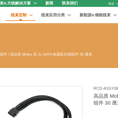
束&天线解决方案
新闻
联系我们

线束定制
线束应用分类
新能源&储能线束



缆组件
/
高品质 Molex 至 2x SATA 电源延长线组件 30 厘米
RCD-ASSY08
高品质 Mol
组件 30 