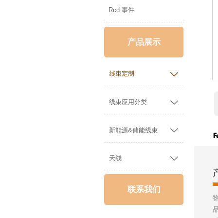
Rcd 事件
产品展示

线束定制

线束应用分类

新能源&储能线束

天线
联系我们