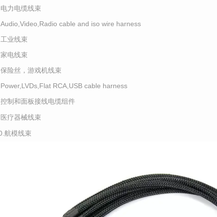
2.电力电缆线束
.Audio,Video,Radio cable and iso wire harness
4.工业线束
5.家电线束
6.保险丝，游戏机线束
.Power,LVDs,Flat RCA,USB cable harness
8.控制和面板接线电缆组件
9.医疗器械线束
10.航模线束