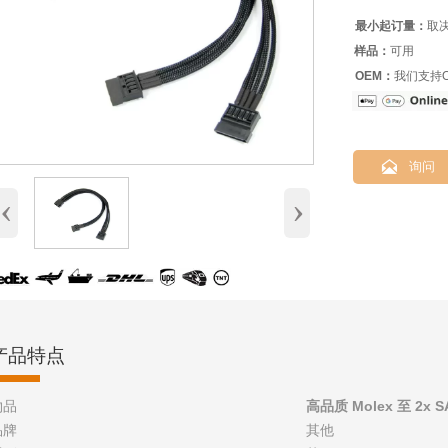
最小起订量：
取
样品：
可用
OEM：
我们支持O

询问
‹
›
产品特点
物品
高品质 Molex 至 2x
品牌
其他