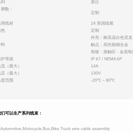
系列
莫仕
引脚数：
定制
适用线材
24 美国线规
颜色
定制
外壳：耐高温白色尼龙
材料
触点：高性能铜合金
电镀：接触区 - 金底电镀
防护等级
IP 67 / NEMA 6P
电流（最大）
14A
电压（最大）
130V
温度范围
-20℃ ~ 80℃
我们可以生产系列线束：
.Automotive,Motocycle,Bus,Bike,Truck wire cable assembly