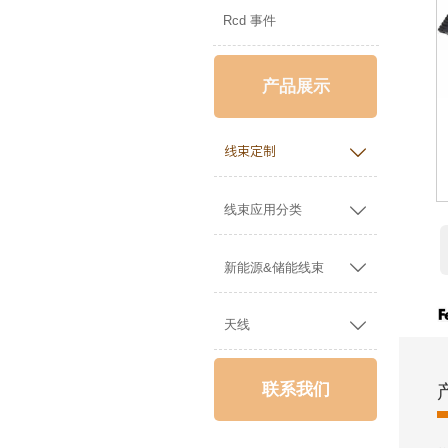
Rcd 事件
产品展示

线束定制

线束应用分类

新能源&储能线束

天线
联系我们