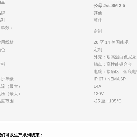
物品
公母 Jst-SM 2.5
品牌
其他
系列
莫仕
引脚数：
定制
适用线材
28 至 14 美国线规
颜色
定制
外壳：耐高温白色尼龙
材料
触点：高性能铜合金
电镀：接触区 - 金底电镀
防护等级
IP 67 / NEMA 6P
电流（最大）
14A
电压（最大）
130V
温度范围
-25 至 +105°C
我们可以生产系列线束：