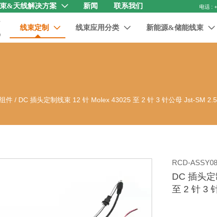
束&天线解决方案
新闻
联系我们

线束定制
线束应用分类
新能源&储能线束



缆组件
/
DC 插头定制线束 12 针 Molex 43025 至 2 针 3 针公母 Jst-SM 2.
RCD-ASSY08
DC 插头定制
至 2 针 3 