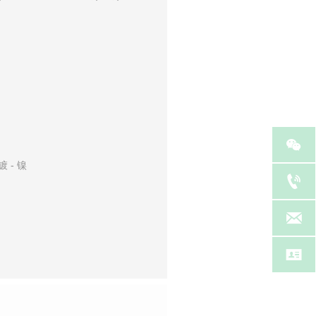

 - 镍


