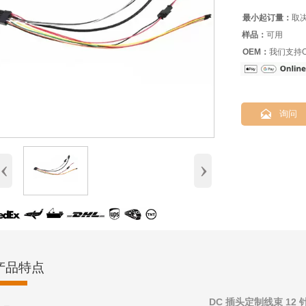
最小起订量：
取
样品：
可用
OEM：
我们支持O

询问
‹
›
产品特点
DC 插头定制线束 12 针 M