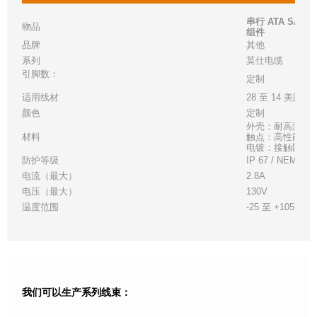
串行 ATA SATA
物品
组件
品牌
其他
系列
莫仕
电缆
引脚数：
定制
适用线材
28 至 14 美国线
颜色
定制
外壳：耐高温白
材料
触点：高性能铜
电镀：接触区 - 金
防护等级
IP 67 / NEMA 6
电流（最大）
2.8A
电压（最大）
130V
温度范围
-25 至 +105°C
我们可以生产系列线束：