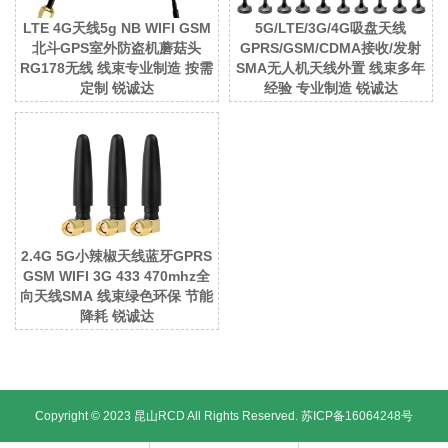
LTE 4G天线5g NB WIFI GSM
5G/LTE/3G/4G吸盘天线
北斗GPS室外防盗机蘑菇头
GPRS/GSM/CDMA接收/发射
RG178无线 线束专业制造 按需
SMA无人机天线外置 线束多年
定制 锐诚达
经验 专业制造 锐诚达
2.4G 5G小辣椒天线蓝牙GPRS
GSM WIFI 3G 433 470mhz全
向天线SMA 线束绿色环保 节能
降耗 锐诚达
Copyright © 2023 昆山RCD All Rights Reserved.
苏ICP备16064248号