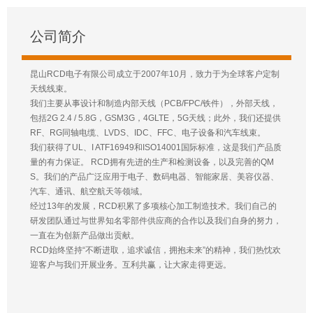
公司简介
昆山RCD电子有限公司成立于2007年10月，致力于为全球客户定制
天线线束。
我们主要从事设计和制造内部天线（PCB/FPC/铁件），外部天线，
包括2G 2.4 / 5.8G，GSM3G，4GLTE，5G天线；此外，我们还提供
RF、RG同轴电缆、LVDS、IDC、FFC、电子设备和汽车线束。
我们获得了UL、I ATF16949和ISO14001国际标准，这是我们产品质
量的有力保证。 RCD拥有先进的生产和检测设备，以及完善的QM
S。我们的产品广泛应用于电子、数码电器、智能家居、美容仪器、
汽车、通讯、航空航天等领域。
经过13年的发展，RCD积累了多项核心加工制造技术。我们自己的
研发团队通过与世界知名零部件供应商的合作以及我们自身的努力，
一直在为创新产品做出贡献。
RCD始终坚持“不断进取，追求诚信，拥抱未来”的精神，我们热忱欢
迎客户与我们开展业务。互利共赢，让大家走得更远。