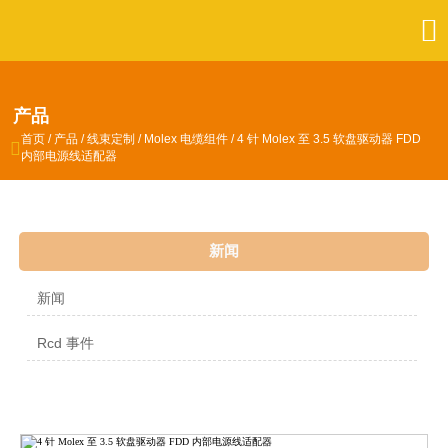

产品
首页
/
产品
/
线束定制
/
Molex 电缆组件
/
4 针 Molex 至 3.5 软盘驱动器 FDD

内部电源线适配器
新闻
新闻
Rcd 事件