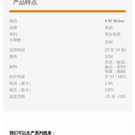
产品特点
物品
4 针 Molex 
品牌
其他
系列
莫仕
电缆
引脚数：
定制
适用线材
28 至 18 美国线
颜色
定制
外壳：耐高温白
材料
触点：高性能铜
电镀：接触区 - 金
防护等级
IP 67 / NEMA 6
电流（最大）
2.8A
电压（最大）
130V
温度范围
-25 至 +105°C
我们可以生产系列线束：