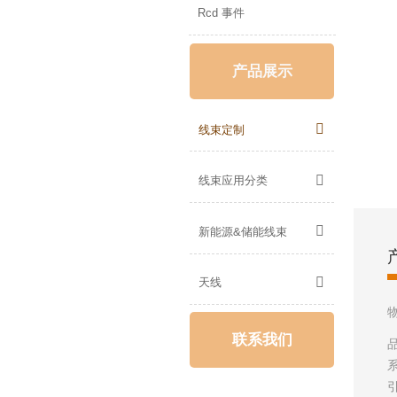
Rcd 事件
产品展示

线束定制

线束应用分类

新能源&储能线束

天线
联系我们