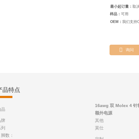
最小起订量：
取
样品：
可用
OEM：
我们支持O

询问
产品特点
16awg 双 Molex 4
物品
额外电源
品牌
其他
系列
莫仕
引脚数：