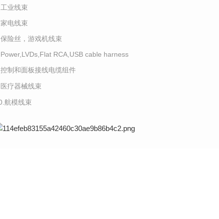
4.工业线束
5.家电线束
6.保险丝，游戏机线束
.Power,LVDs,Flat RCA,USB cable harness
8.控制和面板接线电缆组件
9.医疗器械线束
10.航模线束