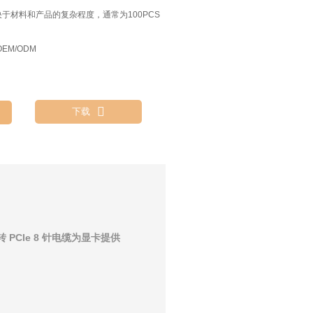
决于材料和产品的复杂程度，通常为100PCS
EM/ODM

下载
 针转 PCIe 8 针电缆为显卡提供