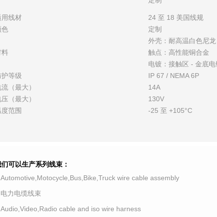
定制
适用线材
24 至 18 美国线规
颜色
定制
外壳：耐高温白色尼龙
材料
触点：高性能铜合金
电镀：接触区 - 金底电镀
防护等级
IP 67 / NEMA 6P
电流（最大）
14A
电压（最大）
130V
温度范围
-25 至 +105°C
我们可以生产系列线束：
.Automotive,Motocycle,Bus,Bike,Truck wire cable assembly
2.电力电缆线束
.Audio,Video,Radio cable and iso wire harness