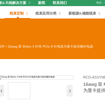
束&天线解决方案
新闻
联系我们

线束定制
线束应用分类
新能源&储能线束



组件
/
16awg 双 Molex 4 针转 PCIe 8 针电缆为显卡提供额外电源
RCD-ASSY08
16awg 双 
‹
›
为显卡提