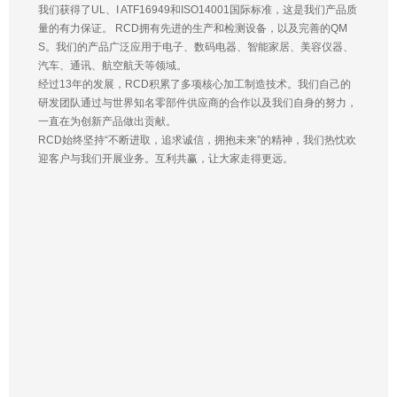
我们获得了UL、I ATF16949和ISO14001国际标准，这是我们产品质
量的有力保证。 RCD拥有先进的生产和检测设备，以及完善的QM
S。我们的产品广泛应用于电子、数码电器、智能家居、美容仪器、
汽车、通讯、航空航天等领域。
经过13年的发展，RCD积累了多项核心加工制造技术。我们自己的
研发团队通过与世界知名零部件供应商的合作以及我们自身的努力，
一直在为创新产品做出贡献。
RCD始终坚持“不断进取，追求诚信，拥抱未来”的精神，我们热忱欢
迎客户与我们开展业务。互利共赢，让大家走得更远。