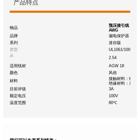
产品特点
预压接引线 Mini-F
物品
AWG
品牌
漏电保护器
系列
迷你版
类型
UL1061/10002
从
2.54
适用线材
AGW 18
颜色
风俗
接触材料：铜
材料
绝缘材料：尼龙
目前评级
3A
额定电压
100V
温度范围
80℃