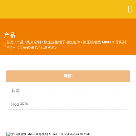

产品
首页
/
产品
/
线束定制
/
快速连接端子电缆组件
/
预压接引线 Mini-Fit 母头到

Mini-Fit 母头镀锡 (Sn) 18 AWG
新闻
新闻
Rcd 事件