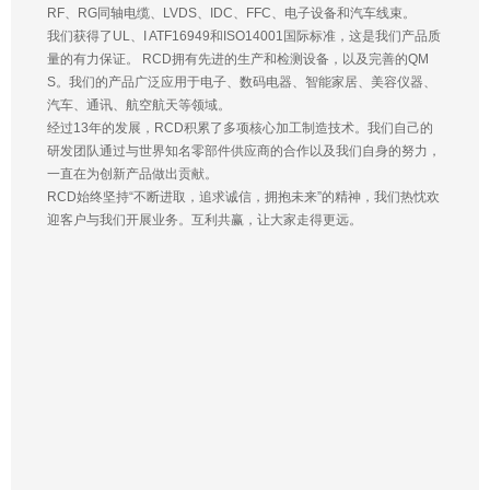
RF、RG同轴电缆、LVDS、IDC、FFC、电子设备和汽车线束。
我们获得了UL、I ATF16949和ISO14001国际标准，这是我们产品质
量的有力保证。 RCD拥有先进的生产和检测设备，以及完善的QM
S。我们的产品广泛应用于电子、数码电器、智能家居、美容仪器、
汽车、通讯、航空航天等领域。
经过13年的发展，RCD积累了多项核心加工制造技术。我们自己的
研发团队通过与世界知名零部件供应商的合作以及我们自身的努力，
一直在为创新产品做出贡献。
RCD始终坚持“不断进取，追求诚信，拥抱未来”的精神，我们热忱欢
迎客户与我们开展业务。互利共赢，让大家走得更远。