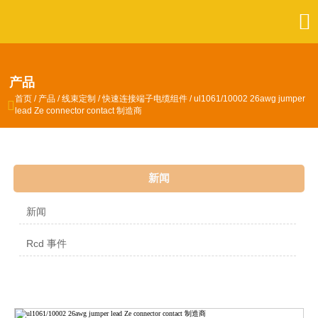

产品
首页
/
产品
/
线束定制
/
快速连接端子电缆组件
/
ul1061/10002 26awg jumper

lead Ze connector contact 制造商
新闻
新闻
Rcd 事件