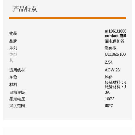
产品特点
ul1061/10002 26
物品
contact 制造商
品牌
漏电保护器
系列
迷你版
类型
UL1061/10002
从
2.54
适用线材
AGW 26
颜色
风俗
接触材料：铜
材料
绝缘材料：尼龙
目前评级
3A
额定电压
100V
温度范围
80℃