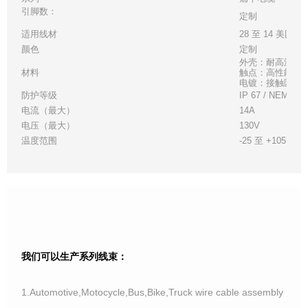
引脚数：
定制
适用线材
28 至 14 美国线
颜色
定制
外壳：耐高温白
材料
触点：高性能铜
电镀：接触区 - 金
防护等级
IP 67 / NEMA 6
电流（最大）
14A
电压（最大）
130V
温度范围
-25 至 +105°C
我们可以生产系列线束：
1.Automotive,Motocycle,Bus,Bike,Truck wire cable assembly