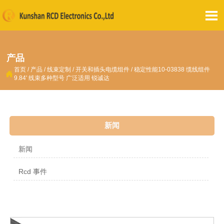

产品
首页
/
产品
/
线束定制
/
开关和插头电缆组件
/
稳定性能10-03838 缆线组件

9.84' 线束多种型号 广泛适用 锐诚达
新闻
新闻
Rcd 事件