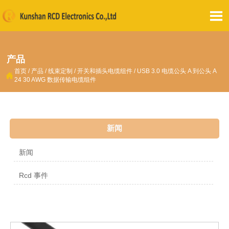

产品
首页
/
产品
/
线束定制
/
开关和插头电缆组件
/
USB 3.0 电缆公头 A 到公头 A

24 30 AWG 数据传输电缆组件
新闻
新闻
Rcd 事件