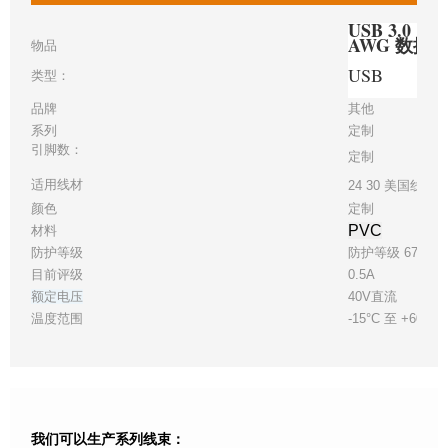
USB 3.0 电
AWG 数据
物品
USB
类型：
品牌
其他
系列
定制
引脚数：
定制
适用线材
24 30 美国线规
颜色
定制
PVC
材料
防护等级
防护等级 67
目前评级
0.5A
额定电压
40V直流
温度范围
-15°C 至 +60°C
我们可以生产系列线束：