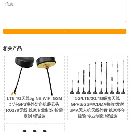
发送
相关产品
LTE 4G天线5g NB WIFI GSM
5G/LTE/3G/4G吸盘天线
北斗GPS室外防盗机蘑菇头
GPRS/GSM/CDMA接收/发射
RG178无线 线束专业制造 按需
SMA无人机天线外置 线束多年
定制 锐诚达
经验 专业制造 锐诚达