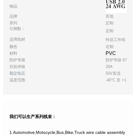
USB 2.0 电
24 AWG 28
物品
品牌
其他
系列
定制
引脚数：
定制
适用线材
特设工作组 28 2
颜色
定制
PVC
材料
防护等级
防护等级 67
目前评级
20A
额定电压
50V直流
温度范围
-40°C 至 +125°C
我们可以生产系列线束：
1.Automotive,Motocycle,Bus,Bike,Truck wire cable assembly