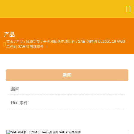

产品
首页
/
产品
/
线束定制
/
开关和插头电缆组件
/
SAE 到钝切 UL2651 16 AWG

黑色到 SAE 针电缆组件
新闻
新闻
Rcd 事件