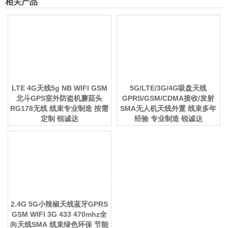
相关产品
LTE 4G天线5g NB WIFI GSM
5G/LTE/3G/4G吸盘天线
北斗GPS室外防盗机蘑菇头
GPRS/GSM/CDMA接收/发射
RG178无线 线束专业制造 按需
SMA无人机天线外置 线束多年
定制 锐诚达
经验 专业制造 锐诚达
2.4G 5G小辣椒天线蓝牙GPRS
GSM WIFI 3G 433 470mhz全
向天线SMA 线束绿色环保 节能