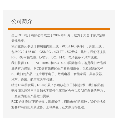
公司简介
昆山RCD电子有限公司成立于2007年10月，致力于为全球客户定制
天线线束。
我们主要从事设计和制造内部天线（PCB/FPC/铁件），外部天线，
包括2G 2.4 / 5.8G，GSM3G，4GLTE，5G天线；此外，我们还提供
RF、RG同轴电缆、LVDS、IDC、FFC、电子设备和汽车线束。
我们获得了UL、I ATF16949和ISO14001国际标准，这是我们产品质
量的有力保证。 RCD拥有先进的生产和检测设备，以及完善的QM
S。我们的产品广泛应用于电子、数码电器、智能家居、美容仪器、
汽车、通讯、航空航天等领域。
经过13年的发展，RCD积累了多项核心加工制造技术。我们自己的
研发团队通过与世界知名零部件供应商的合作以及我们自身的努力，
一直在为创新产品做出贡献。
RCD始终坚持“不断进取，追求诚信，拥抱未来”的精神，我们热忱欢
迎客户与我们开展业务。互利共赢，让大家走得更远。