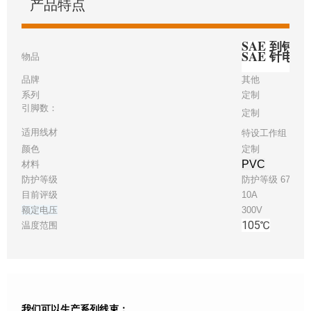
产品特点
SAE 到钝切 
SAE 针电
物品
品牌
其他
系列
定制
引脚数：
定制
适用线材
特设工作组 16
颜色
定制
PVC
材料
防护等级
防护等级 67
目前评级
10A
额定电压
300V
105℃
温度范围
我们可以生产系列线束：