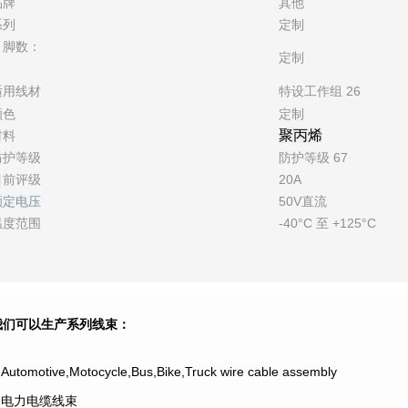
品牌
其他
系列
定制
引脚数：
定制
适用线材
特设工作组 26
颜色
定制
聚丙烯
材料
防护等级
防护等级 67
目前评级
20A
额定电压
50V直流
温度范围
-40°C 至 +125°C
我们可以生产系列线束：
.Automotive,Motocycle,Bus,Bike,Truck wire cable assembly
2.电力电缆线束