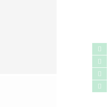



