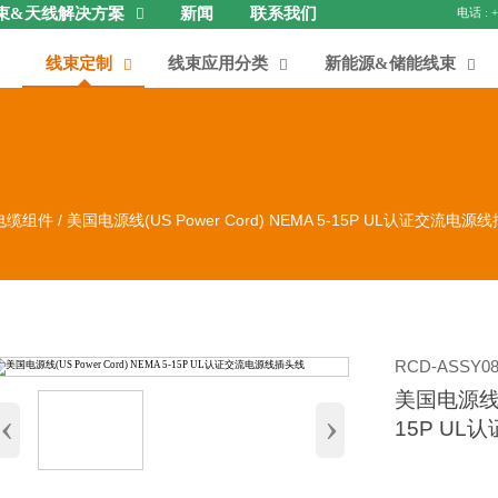
束&天线解决方案
新闻
联系我们

线束定制
线束应用分类
新能源&储能线束



电缆组件
/
美国电源线(US Power Cord) NEMA 5-15P UL认证交流电源
RCD-ASSY08
美国电源线(US
‹
›
15P U