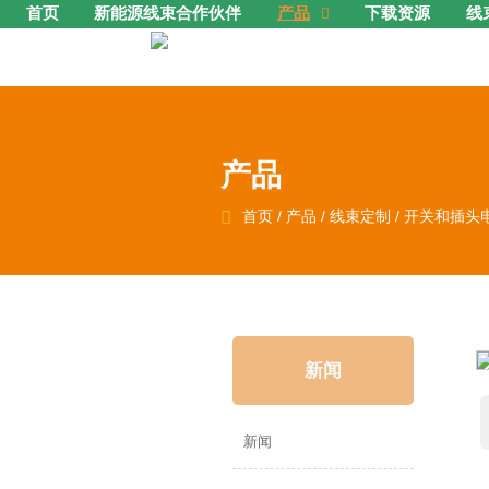
首页
新能源线束合作伙伴
产品
下载资源
线

产品

首页
/
产品
/
线束定制
/
开关和插头
新闻
新闻