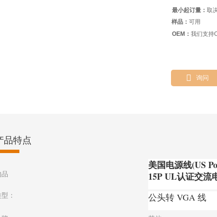
最小起订量：
取
样品：
可用
OEM：
我们支持O

询问
产品特点
美国电源线(US Powe
物品
15P UL认证交
类型：
公头转 VGA 线