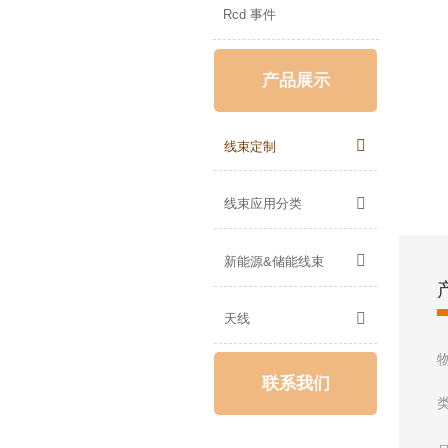
Rcd 事件
产品展示

线束定制

线束应用分类

新能源&储能线束

天线
联系我们