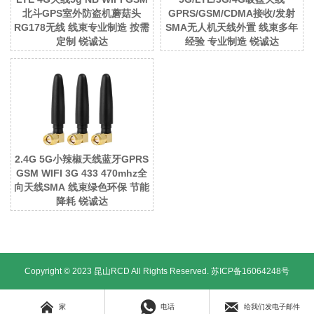
北斗GPS室外防盗机蘑菇头
GPRS/GSM/CDMA接收/发射
RG178无线 线束专业制造 按需
SMA无人机天线外置 线束多年
定制 锐诚达
经验 专业制造 锐诚达
2.4G 5G小辣椒天线蓝牙GPRS
GSM WIFI 3G 433 470mhz全
向天线SMA 线束绿色环保 节能
降耗 锐诚达
Copyright © 2023 昆山RCD All Rights Reserved.
苏ICP备16064248号



家
电话
给我们发电子邮件