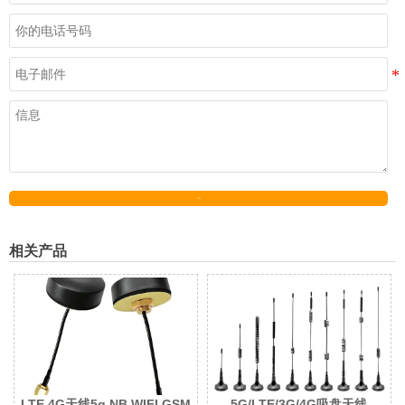
发送
相关产品
LTE 4G天线5g NB WIFI GSM
5G/LTE/3G/4G吸盘天线