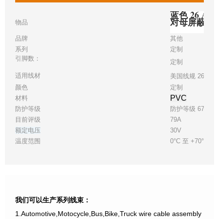
蓝色 26 AW
对母屏蔽 U
物品
品牌
其他
系列
定制
引脚数：
定制
适用线材
美国线规 26，30
颜色
定制
PVC
材料
防护等级
防护等级 67
目前评级
79A
额定电压
30V
温度范围
0°C 至 +70°C
我们可以生产系列线束：
1.Automotive,Motocycle,Bus,Bike,Truck wire cable assembly