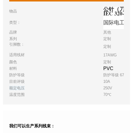
公针（刀片）
物品
IEC 320-c
国际电工委
类型：
品牌
其他
系列
定制
引脚数：
定制
适用线材
17AWG
颜色
定制
PVC
材料
防护等级
防护等级 67
目前评级
10A
额定电压
250V
温度范围
70℃
我们可以生产系列线束：