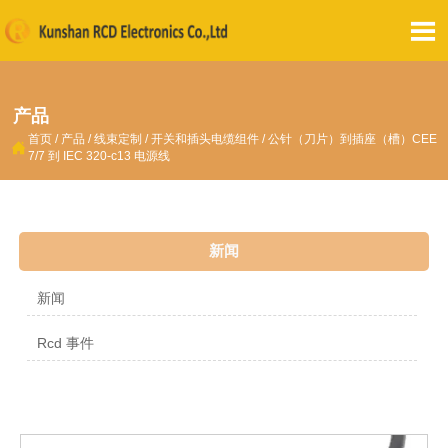

产品
首页
/
产品
/
线束定制
/
开关和插头电缆组件
/
公针（刀片）到插座（槽）CEE

7/7 到 IEC 320-c13 电源线
新闻
新闻
Rcd 事件