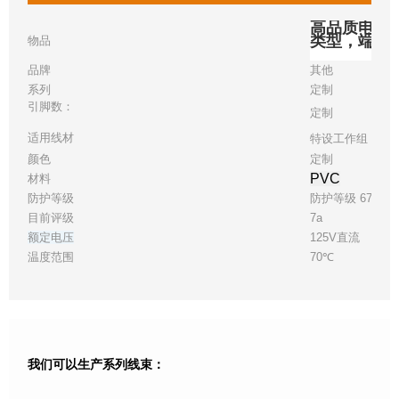
高品质电源
类型，端子/
物品
品牌
其他
系列
定制
引脚数：
定制
适用线材
特设工作组 17
颜色
定制
PVC
材料
防护等级
防护等级 67
目前评级
7a
额定电压
125V直流
温度范围
70℃
我们可以生产系列线束：