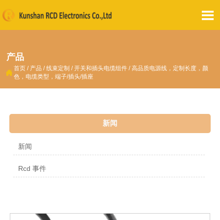

产品
首页
/
产品
/
线束定制
/
开关和插头电缆组件
/
高品质电源线，定制长度，颜

色，电缆类型，端子/插头/插座
新闻
新闻
Rcd 事件