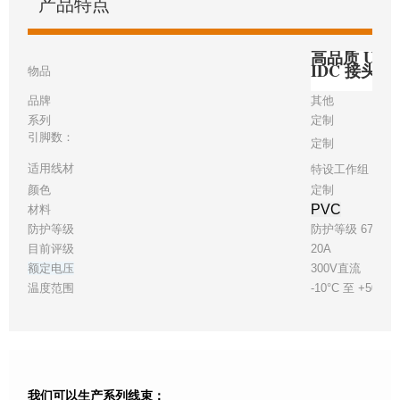
产品特点
高品质 USB 
IDC 接头
物品
品牌
其他
系列
定制
引脚数：
定制
适用线材
特设工作组 18
颜色
定制
PVC
材料
防护等级
防护等级 67
目前评级
20A
额定电压
300V直流
温度范围
-10°C 至 +50°C
我们可以生产系列线束：