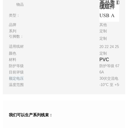
高品质 DVI 
物品
缆组件
USB A
类型：
品牌
其他
系列
定制
引脚数：
定制
适用线材
20 22 24 25 28
颜色
定制
PVC
材料
防护等级
防护等级 67
目前评级
6A
额定电压
30伏交流电
温度范围
-10°C 至 +50°C
我们可以生产系列线束：