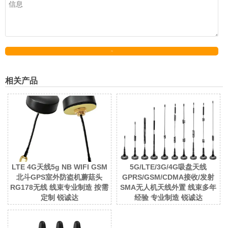
发送
相关产品
LTE 4G天线5g NB WIFI GSM
5G/LTE/3G/4G吸盘天线
北斗GPS室外防盗机蘑菇头
GPRS/GSM/CDMA接收/发射
RG178无线 线束专业制造 按需
SMA无人机天线外置 线束多年
定制 锐诚达
经验 专业制造 锐诚达