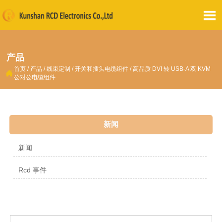

产品
首页
/
产品
/
线束定制
/
开关和插头电缆组件
/
高品质 DVI 转 USB-A 双 KVM

公对公电缆组件
新闻
新闻
Rcd 事件