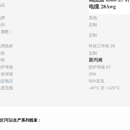
物品
电缆 28Awg
品牌
其他
系列
定制
引脚数：
定制
适用线材
特设工作组 28
颜色
定制
聚丙烯
材料
防护等级
防护等级 67
目前评级
20A
额定电压
50V直流
温度范围
-40°C 至 +125°C
我们可以生产系列线束：