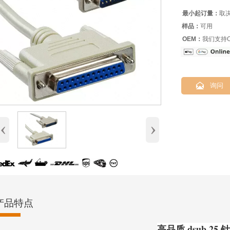
最小起订量：
取
样品：
可用
OEM：
我们支持O

询问
‹
›
产品特点
高品质 dsub 25 