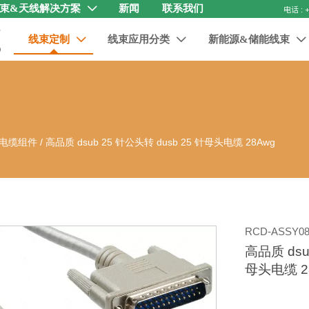
束&天线解决方案
新闻
联系我们

线束定制
线束应用分类
新能源&储能线束



电缆组件
/
高品质 dsub 25 针公头转 dusb 25 针母头电缆 28Awg
RCD-ASSY08
高品质 dsu
母头电缆 2