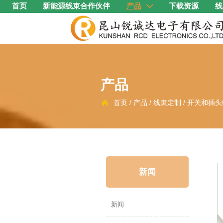
首页
新能源线束合作伙伴
产品
下载资源
线

产品
首页
/
产品
/
线束定制
/
开关和插头

新闻
新闻