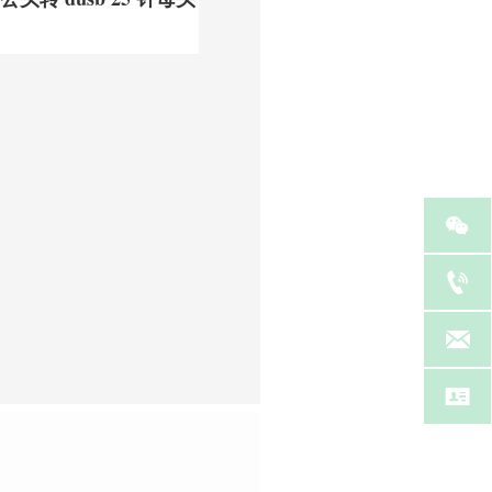



