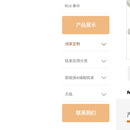
Rcd 事件
产品展示

线束定制

线束应用分类

新能源&储能线束

天线
联系我们