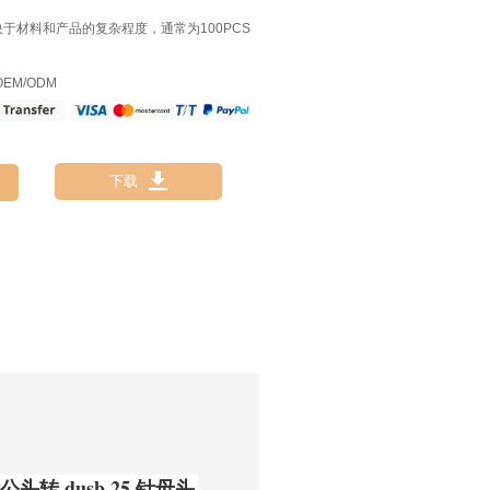
决于材料和产品的复杂程度，通常为100PCS
EM/ODM

下载
针公头转 dusb 25 针母头