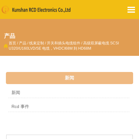

产品
首页
/
产品
/
线束定制
/
开关和插头电缆组件
/
高级双屏蔽电缆 SCSI

U320/U160LVD/SE 电缆，VHDCI68M 到 HD68M
新闻
新闻
Rcd 事件