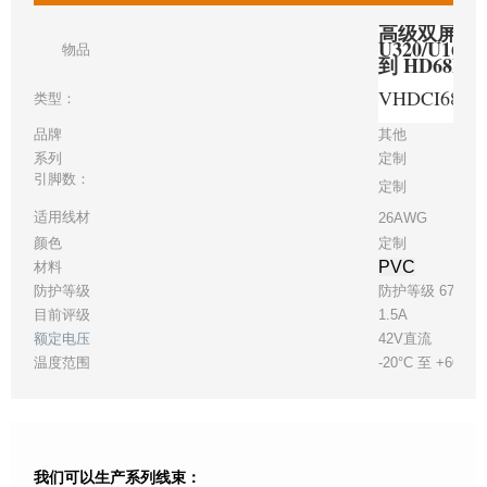
高级双屏蔽电
U320/U16
物品
到 HD68M
VHDCI68M
类型：
品牌
其他
系列
定制
引脚数：
定制
适用线材
26AWG
颜色
定制
PVC
材料
防护等级
防护等级 67
目前评级
1.5A
额定电压
42V直流
温度范围
-20°C 至 +60°C
我们可以生产系列线束：