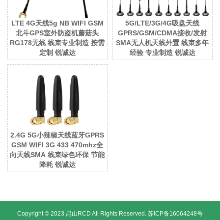
LTE 4G天线5g NB WIFI GSM
5G/LTE/3G/4G吸盘天线
北斗GPS室外防盗机蘑菇头
GPRS/GSM/CDMA接收/发射
RG178无线 线束专业制造 按需
SMA无人机天线外置 线束多年
定制 锐诚达
经验 专业制造 锐诚达
2.4G 5G小辣椒天线蓝牙GPRS
GSM WIFI 3G 433 470mhz全
向天线SMA 线束绿色环保 节能
降耗 锐诚达
Copyright © 2023 昆山RCD All Rights Reserved.
苏ICP备16064248号