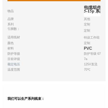
电缆组件矩形 
5-15p 系
物品
品牌
其他
系列
定制
引脚数：
定制
适用线材
特设工作组 17
颜色
定制
PVC
材料
防护等级
防护等级 67
目前评级
7a
额定电压
125V直流
温度范围
70℃
我们可以生产系列线束：