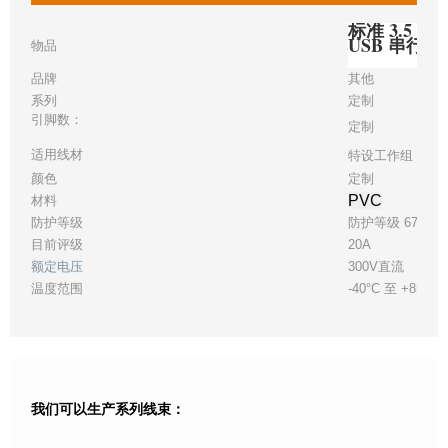
标准 3.5 
USB 串行
物品
品牌
其他
系列
定制
引脚数：
定制
适用线材
特设工作组 28
颜色
定制
PVC
材料
防护等级
防护等级 67
目前评级
20A
额定电压
300V直流
温度范围
-40°C 至 +85°C
我们可以生产系列线束：