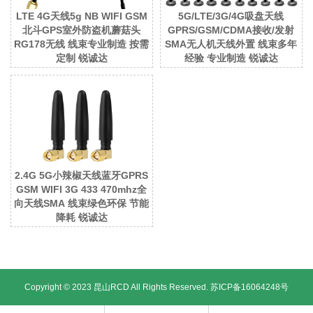
LTE 4G天线5g NB WIFI GSM
5G/LTE/3G/4G吸盘天线
北斗GPS室外防盗机蘑菇头
GPRS/GSM/CDMA接收/发射
RG178无线 线束专业制造 按需
SMA无人机天线外置 线束多年
定制 锐诚达
经验 专业制造 锐诚达
2.4G 5G小辣椒天线蓝牙GPRS
GSM WIFI 3G 433 470mhz全
向天线SMA 线束绿色环保 节能
降耗 锐诚达
Copyright © 2023 昆山RCD All Rights Reserved.
苏ICP备16064248号