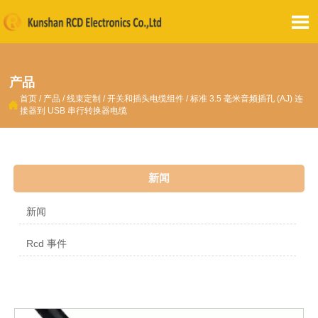

产品
首页
/
产品
/
线束定制
/
开关和插头电缆组件
/
标准 3.5 毫米音频插孔 (AJ) 连

接器到 USB 串行转换器电缆
新闻
新闻
Rcd 事件