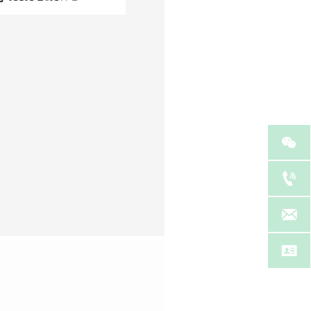



