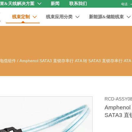
束&天线解决方案
新闻
联系我们

线束定制
线束应用分类
新能源&储能线束



电缆组件
/
Amphenol SATA3 直锁存串行 ATA 转 SATA3 直锁存串行 ATA
RCD-ASSY08
Ampheno
SATA3 直