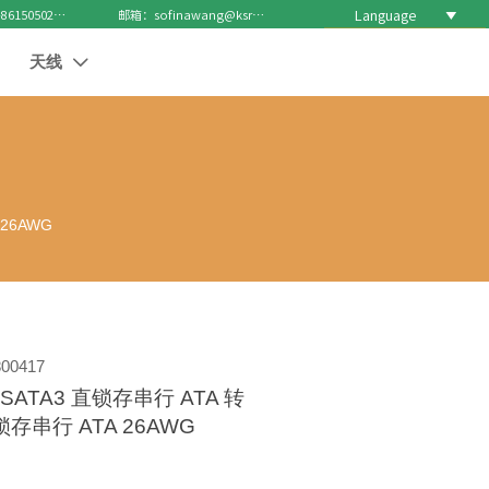
Language

电话 : +8615050271688
邮箱：sofinawang@ksrcd.com
天线

 26AWG
00417
l SATA3 直锁存串行 ATA 转
锁存串行 ATA 26AWG