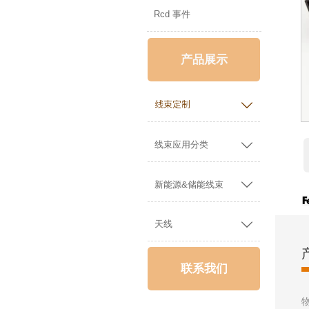
Rcd 事件
产品展示

线束定制

线束应用分类

新能源&储能线束

天线
联系我们