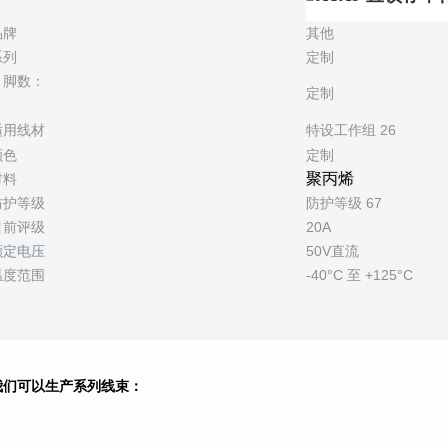
品牌
其他
系列
定制
引脚数：
定制
适用线材
特设工作组 26
颜色
定制
聚丙烯
材料
防护等级
防护等级 67
目前评级
20A
额定电压
50V直流
温度范围
-40°C 至 +125°C
我们可以生产系列线束：