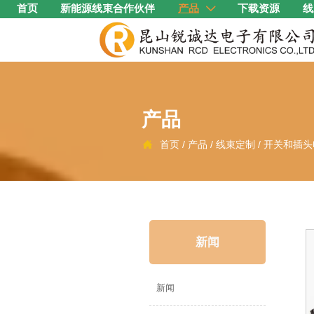
首页
新能源线束合作伙伴
产品
下载资源
线

产品
首页
/
产品
/
线束定制
/
开关和插头

新闻
新闻