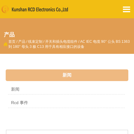

产品
首页
/
产品
/
线束定制
/
开关和插头电缆组件
/
AC IEC 电缆 90° 公头 BS 1363

到 180° 母头 3 极 C13 用于具有相应接口的设备
新闻
新闻
Rcd 事件