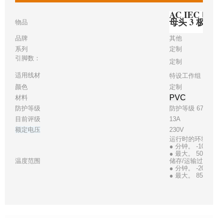
AC IEC 电缆 
母头 3 极 
物品
品牌
其他
系列
定制
引脚数：
定制
适用线材
特设工作组 16
颜色
定制
PVC
材料
防护等级
防护等级 67
目前评级
13A
额定电压
230V
运行时的环境温
● 分钟。 -10℃
● 最大。 50℃
温度范围
储存/运输过程中
● 分钟。 -20℃
● 最大。 85℃