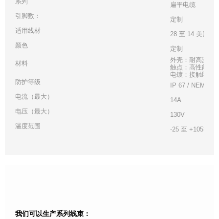
系列
扁平电缆
引脚数：
定制
适用线材
28 至 14 美国线
颜色
定制
外壳：耐高温白
材料
触点：高性能铜
电镀：接触区 - 金
防护等级
IP 67 / NEMA 6
电流（最大）
14A
电压（最大）
130V
温度范围
-25 至 +105°C
我们可以生产系列线束：