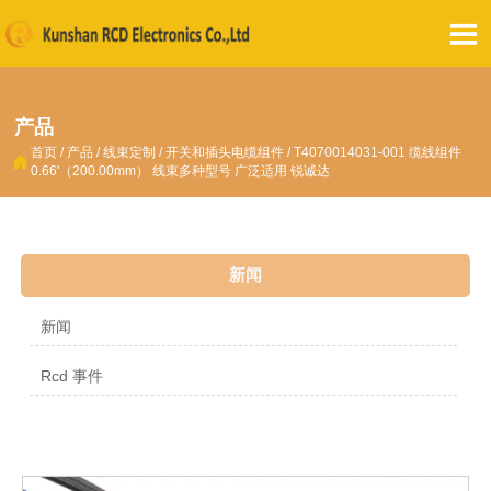

产品
首页
/
产品
/
线束定制
/
开关和插头电缆组件
/
T4070014031-001 缆线组件

0.66'（200.00mm） 线束多种型号 广泛适用 锐诚达
新闻
新闻
Rcd 事件