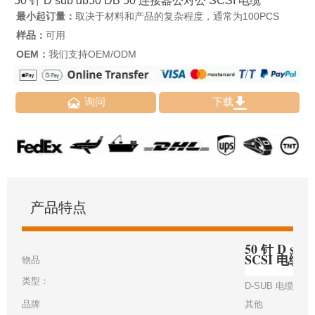
50 针 D sub db50 DB 50 连接器公对公 SCSI 电缆
最小起订量：
取决于材料和产品的复杂程度，通常为100PCS
样品：
可用
OEM：
我们支持OEM/ODM


询问
下载
产品特点
50 针 D su
SCSI 电缆
物品
类型：
D-SUB 电缆
品牌
其他