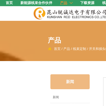
首页
新能源线束合作伙伴
产品
下载资源
线

产品
首页
/
产品
/
线束定制
/
开关和插头

新闻
新闻