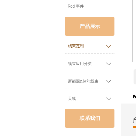
Rcd 事件
产品展示

线束定制

线束应用分类

新能源&储能线束

天线
联系我们