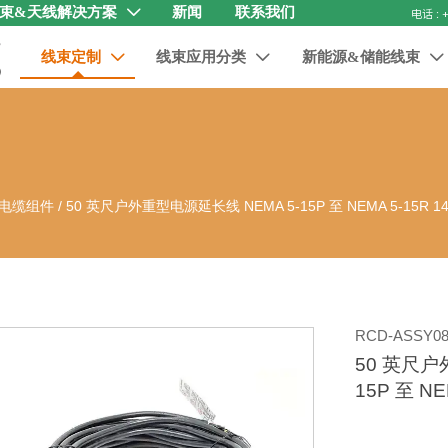
束&天线解决方案
新闻
联系我们

线束定制
线束应用分类
新能源&储能线束



电缆组件
/
50 英尺户外重型电源延长线 NEMA 5-15P 至 NEMA 5-15R 1
RCD-ASSY08
50 英尺户
15P 至 NE