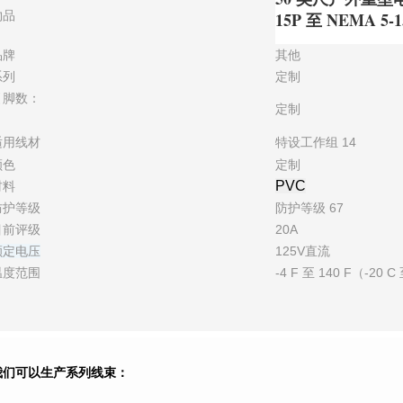
物品
15P 至 NEMA 5-
品牌
其他
系列
定制
引脚数：
定制
适用线材
特设工作组 14
颜色
定制
PVC
材料
防护等级
防护等级 67
目前评级
20A
额定电压
125V直流
温度范围
-4 F 至 140 F（-20 C
我们可以生产系列线束：