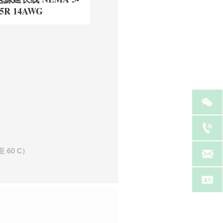
15R 14AWG


 至 60 C）

