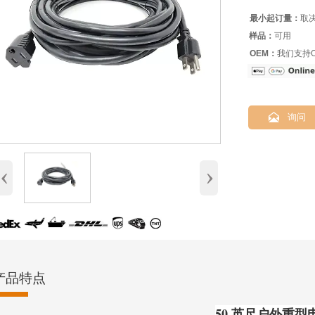
最小起订量：
取
样品：
可用
OEM：
我们支持O

询问
‹
›
产品特点
50 英尺户外重型电