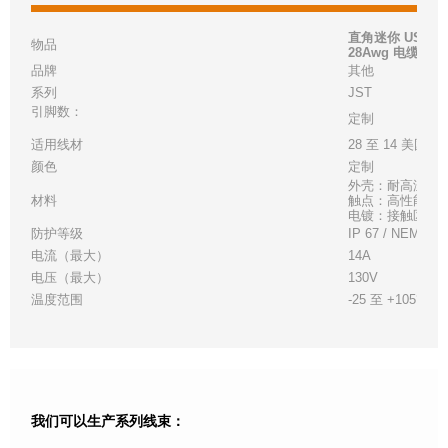
直角迷你 USB 2.0
物品
28Awg 电缆组件
品牌
其他
系列
JST
引脚数：
定制
适用线材
28 至 14 美国线
颜色
定制
外壳：耐高温白
材料
触点：高性能铜
电镀：接触区 - 金
防护等级
IP 67 / NEMA 6
电流（最大）
14A
电压（最大）
130V
温度范围
-25 至 +105°C
我们可以生产系列线束：