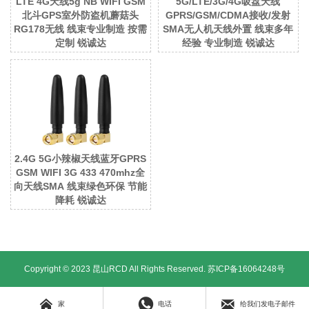
LTE 4G天线5g NB WIFI GSM
5G/LTE/3G/4G吸盘天线
北斗GPS室外防盗机蘑菇头
GPRS/GSM/CDMA接收/发射
RG178无线 线束专业制造 按需
SMA无人机天线外置 线束多年
定制 锐诚达
经验 专业制造 锐诚达
2.4G 5G小辣椒天线蓝牙GPRS
GSM WIFI 3G 433 470mhz全
向天线SMA 线束绿色环保 节能
降耗 锐诚达
Copyright © 2023 昆山RCD All Rights Reserved.
苏ICP备16064248号



家
电话
给我们发电子邮件