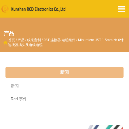

产品
首页
/
产品
/
线束定制
/
JST 连接器 电缆组件
/
Mini micro JST 1.5mm zh 6针

连接器插头及电线电缆
新闻
新闻
Rcd 事件