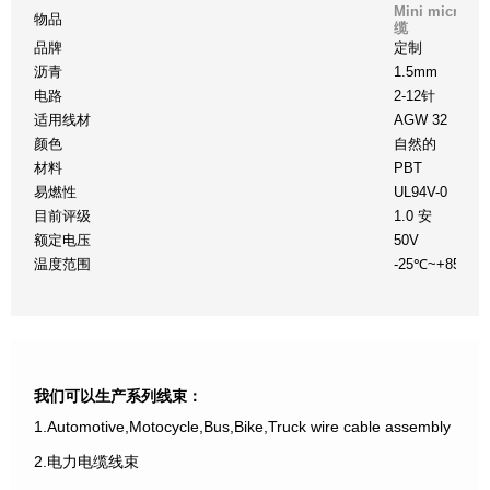
Mini micro
物品
缆
品牌
定制
沥青
1.5mm
电路
2-12针
适用线材
AGW 32
颜色
自然的
材料
PBT
易燃性
UL94V-0
目前评级
1.0 安
额定电压
50V
温度范围
-25℃~+85℃
我们可以生产系列线束：
1.Automotive,Motocycle,Bus,Bike,Truck wire cable assembly
2.电力电缆线束