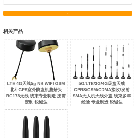
发送
相关产品
LTE 4G天线5g NB WIFI GSM
5G/LTE/3G/4G吸盘天线
北斗GPS室外防盗机蘑菇头
GPRS/GSM/CDMA接收/发射
RG178无线 线束专业制造 按需
SMA无人机天线外置 线束多年
定制 锐诚达
经验 专业制造 锐诚达