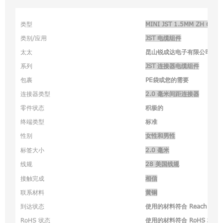
类型
MINI JST 1.5MM ZH 
类别/应用
JST 电缆组件
太太
昆山锐成达电子有限公司
系列
JST 连接器电缆组件
包裹
PE袋或您的需要
连接器类型
2.0 毫米间距连接器
零件状态
积极的
终端类型
标准
性别
女性和男性
标签大小
2.0 毫米
线规
28 美国线规
接触完成
相信
联系材料
黄铜
到达状态
使用的材料符合 Reach 标准
RoHS 状态
使用的材料符合 RoHS 标准