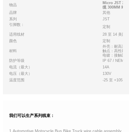
Micro JST 
物品
缆 300MM 端子
品牌
其他
系列
JST
引脚数：
定制
适用线材
28 至 14 美国线
颜色
定制
外壳：耐高温白
材料
触点：高性能铜
电镀：接触区 - 金
防护等级
IP 67 / NEMA 6
电流（最大）
14A
电压（最大）
130V
温度范围
-25 至 +105°C
我们可以生产系列线束：
1.Automotive,Motocycle,Bus,Bike,Truck wire cable assembly